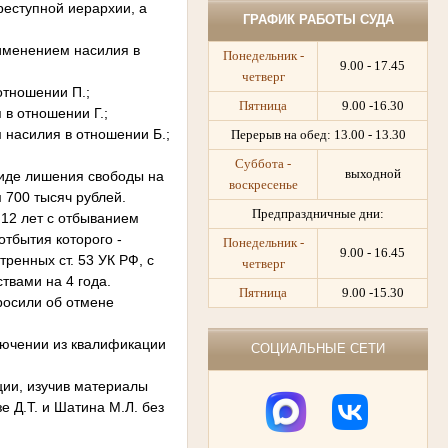
еступной иерархии, а
ГРАФИК РАБОТЫ СУДА
именением насилия в
Понедельник -
9.00 - 17.45
четверг
отношении П.;
Пятница
9.00 -16.30
в отношении Г.;
насилия в отношении Б.;
Перерыв на обед:
13.00 - 13.30
Суббота -
выходной
иде лишения свободы на
воскресенье
 700 тысяч рублей.
Предпраздничные дни:
12 лет с отбыванием
отбытия которого -
Понедельник -
9.00 - 16.45
ренных ст. 53 УК РФ, с
четверг
твами на 4 года.
Пятница
9.00 -15.30
осили об отмене
ючении из квалификации
СОЦИАЛЬНЫЕ СЕТИ
ии, изучив материалы
 Д.Т. и Шатина М.Л. без