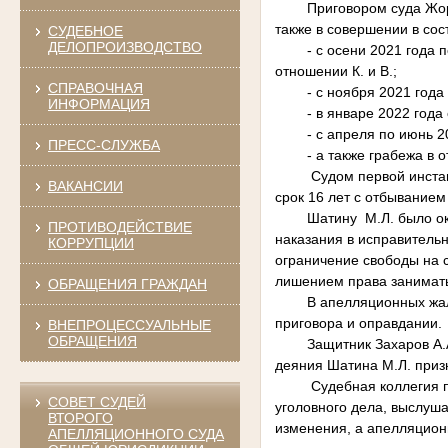
Приговором суда Жоржол
также в совершении в со
СУДЕБНОЕ
ДЕЛОПРОИЗВОДСТВО
- с осени 2021 года по
отношении К. и В.;
СПРАВОЧНАЯ
- с ноября 2021 года по
ИНФОРМАЦИЯ
- в январе 2022 года со
- с апреля по июнь 2022
ПРЕСС-СЛУЖБА
- а также грабежа в о
Судом первой инстанции
ВАКАНСИИ
срок 16 лет с отбыванием
Шатину М.Л. было оконч
ПРОТИВОДЕЙСТВИЕ
наказания в исправительн
КОРРУПЦИИ
ограничение свободы на с
лишением права занимать
ОБРАЩЕНИЯ ГРАЖДАН
В апелляционных жалоба
приговора и оправдании.
ВНЕПРОЦЕССУАЛЬНЫЕ
ОБРАЩЕНИЯ
Защитник Захаров А.А. 
деяния Шатина М.Л. приз
Судебная коллегия по у
СОВЕТ СУДЕЙ
уголовного дела, выслуша
ВТОРОГО
изменения, а апелляцион
АПЕЛЛЯЦИОННОГО СУДА