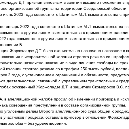
адзе Д.Т. признан виновным в занятии высшего положения в пр
ставе организованной группы на территории Свердловской области:
 июнь 2023 года совместно с Шатиным М.Л. вымогательства с пр
 январь 2022 года совместно с Шатиным М.Л. вымогательства в 
вместно с другим лицом вымогательства с применением насилия 
 года совместно с другим лицом вымогательства с применением 
тношении Б.
 Жоржоладзе Д.Т. было окончательно назначено наказание в в
 наказания в исправительной колонии строгого режима со штрафом
ательно назначено наказание в виде лишения свободы на срок 
ой колонии строгого режима со штрафом 250 тысяч рублей, после 
рок 2 года, с установлением ограничений и обязанности, предусмот
ся деятельностью, связанной с управлением транспортными средс
х осужденный Жоржоладзе Д.Т. и защитник Скоморохов В.С. пр
в апелляционной жалобе просил об изменении приговора и искл
нака совершения преступлений в составе организованной группы.
головным делам Второго апелляционного суда общей юрисдикц
в участников процесса, оставила приговор в отношении Жоржоладзе
ные жалобы – без удовлетворения.