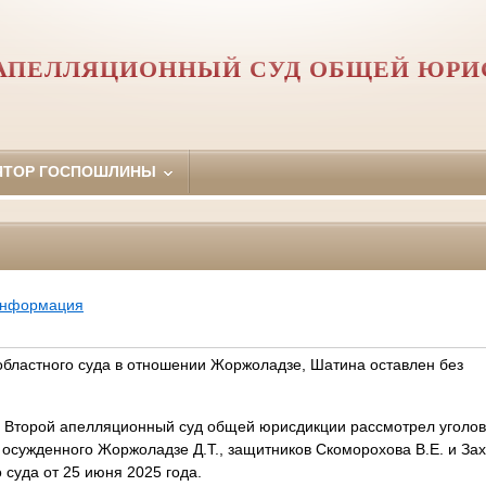
 АПЕЛЛЯЦИОННЫЙ СУД ОБЩЕЙ ЮРИ
ЯТОР ГОСПОШЛИНЫ
информация
областного суда в отношении Жоржоладзе, Шатина оставлен без
торой апелляционный суд общей юрисдикции рассмотрел уголов
сужденного Жоржоладзе Д.Т., защитников Скоморохова В.Е. и Заха
 суда от 25 июня 2025 года.