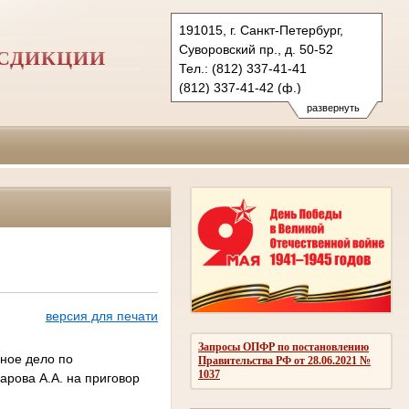
191015, г. Санкт-Петербург,
Суворовский пр., д. 50-52
СДИКЦИИ
Тел.: (812) 337-41-41
(812) 337-41-42 (ф.)
2ap@sudrf.ru
развернуть
версия для печати
Запросы ОПФР по постановлению
ное дело по
Правительства РФ от 28.06.2021 №
1037
рова А.А. на приговор