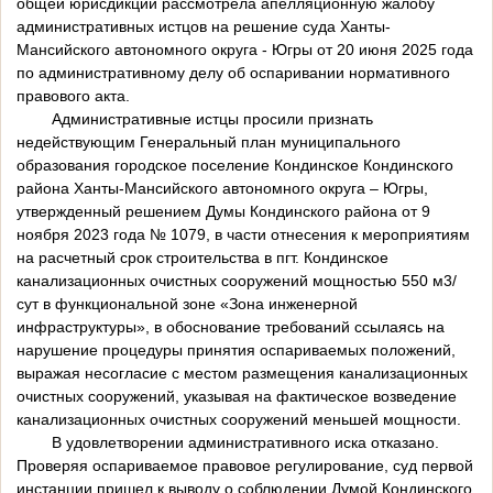
общей юрисдикции рассмотрела апелляционную жалобу
административных истцов на решение суда Ханты-
Мансийского автономного округа - Югры от 20 июня 2025 года
по административному делу об оспаривании нормативного
правового акта.
Административные истцы просили признать
недействующим Генеральный план муниципального
образования городское поселение Кондинское Кондинского
района Ханты-Мансийского автономного округа – Югры,
утвержденный решением Думы Кондинского района от 9
ноября 2023 года № 1079, в части отнесения к мероприятиям
на расчетный срок строительства в пгт. Кондинское
канализационных очистных сооружений мощностью 550 м3/
сут в функциональной зоне «Зона инженерной
инфраструктуры», в обоснование требований ссылаясь на
нарушение процедуры принятия оспариваемых положений,
выражая несогласие с местом размещения канализационных
очистных сооружений, указывая на фактическое возведение
канализационных очистных сооружений меньшей мощности.
В удовлетворении административного иска отказано.
Проверяя оспариваемое правовое регулирование, суд первой
инстанции пришел к выводу о соблюдении Думой Кондинского