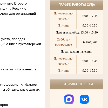
политике Второго
ГРАФИК РАБОТЫ СУДА
инфина России от
учета для организаций
Понедельник -
9.00 - 17.45
четверг
Пятница
9.00 -16.30
Перерыв на обед:
13.00 - 13.30
 учета, порядок
Суббота -
выходной
ции о них в бухгалтерской
воскресенье
Предпраздничные дни:
Понедельник -
9.00 - 16.45
четверг
 счетах, обязательств,
Пятница
9.00 -15.30
СОЦИАЛЬНЫЕ СЕТИ
для оформления фактов
ены обязательные для их
тров.